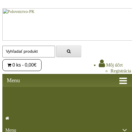
0 ks - 0,00€
Môj účet
Registrácia
Prihlásiť sa
Menu
Váš nákupný košík je prázdny!
Menu