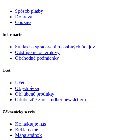
Spôsob platby
Doprava
Cookies
Informácie
Súhlas so spracovaním osobných údajov
Odstúpenie od zmluvy
Obchodné podmienky
Účet
Účet
Objednávka
Obľúbené produkty
Odoberať / zrušiť odber newsletteru
Zákaznícky servis
Kontaktujte nás
Reklamácie
Mapa stránok