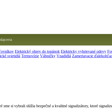
edajcovia
ľovníkov
Elektrický ohrev do topánok
Elektricky vyhrievané odevy
Fo
ické svietidlá
Termovízie
Vábničky
Vnadidlá
Zameriavacie ďalekohľa
é sme si vybrali slúžia bezpečné a kvalitné signalizátory, ktoré signal