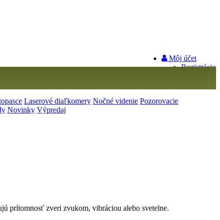
Môj účet
Registrácia
Prihlásiť sa
Váš nákupný košík je prázdny!
topasce
Laserové diaľkomery
Nočné videnie
Pozorovacie
dy
Novinky
Výpredaj
izujú prítomnosť zveri zvukom, vibráciou alebo svetelne.