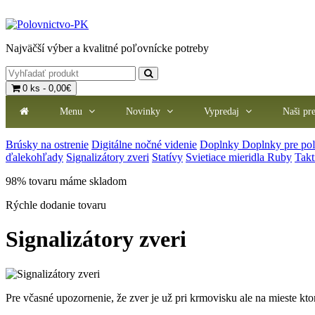
Najväčší výber a kvalitné poľovnícke potreby
0 ks - 0,00€
Menu
Novinky
Vypredaj
Naši pr
Brúsky na ostrenie
Digitálne nočné videnie
Doplnky
Doplnky pre po
ďalekohľady
Signalizátory zveri
Statívy
Svietiace mieridla Ruby
Takt
98% tovaru máme skladom
Rýchle dodanie tovaru
Signalizátory zveri
Pre včasné upozornenie, že zver je už pri krmovisku ale na mieste ktor