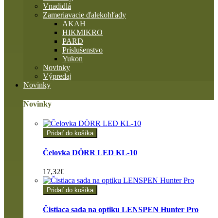
Vnadidlá
Zameriavacie ďalekohľady
AKAH
HIKMIKRO
PARD
Príslušenstvo
Yukon
Novinky
Výpredaj
Novinky
Novinky
Pridať do košíka
Čelovka DÖRR LED KL-10
17,32€
Pridať do košíka
Čistiaca sada na optiku LENSPEN Hunter Pro