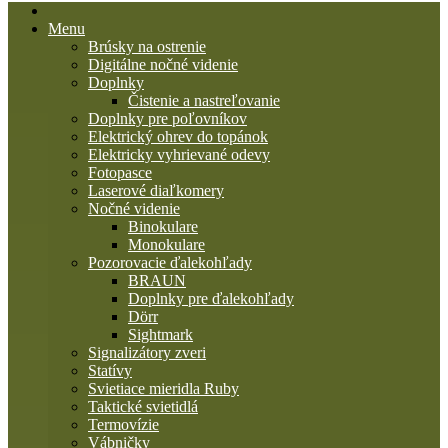
Menu
Brúsky na ostrenie
Digitálne nočné videnie
Doplnky
Čistenie a nastreľovanie
Doplnky pre poľovníkov
Elektrický ohrev do topánok
Elektricky vyhrievané odevy
Fotopasce
Laserové diaľkomery
Nočné videnie
Binokulare
Monokulare
Pozorovacie ďalekohľady
BRAUN
Doplnky pre ďalekohľady
Dörr
Sightmark
Signalizátory zveri
Statívy
Svietiace mieridla Ruby
Taktické svietidlá
Termovízie
Vábničky