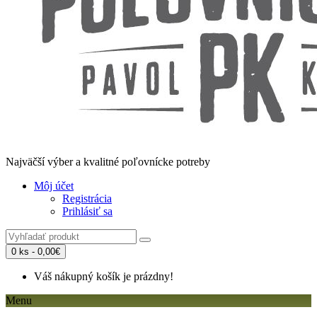
Najväčší výber a kvalitné poľovnícke potreby
Môj účet
Registrácia
Prihlásiť sa
0 ks - 0,00€
Váš nákupný košík je prázdny!
Menu