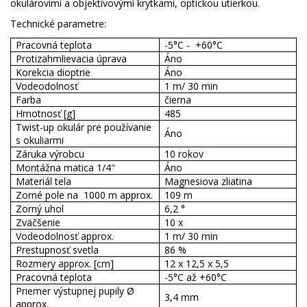
okulárovimi a objektívovými krytkami, optickou utierkou.
Technické parametre:
Pracovná teplota
-5°C -
+60°C
Protizahmlievacia úprava
Áno
Korekcia dioptrie
Áno
Vodeodolnosť
1 m/ 30 min
Farba
čierna
Hmotnosť [g]
485
Twist-up okulár pre používanie
Áno
s okuliarmi
Záruka výrobcu
10 rokov
Montážna matica 1/4"
Áno
Materiál tela
Magnesiova zliatina
Zorné pole na
1000 m approx.
109 m
Zorný uhol
6,2 °
Zväčšenie
10 x
Vodeodolnosť approx.
1 m/ 30 min
Prestupnosť svetla
86 %
Rozmery approx. [cm]
12 x 12,5 x 5,5
Pracovná teplota
-5°C až +60°C
Priemer výstupnej pupily Ø
3,4 mm
approx.