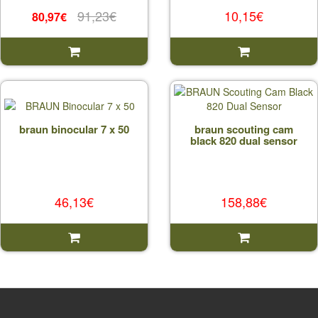
91,23€
10,15€
80,97€
braun binocular 7 x 50
braun scouting cam
black 820 dual sensor
46,13€
158,88€