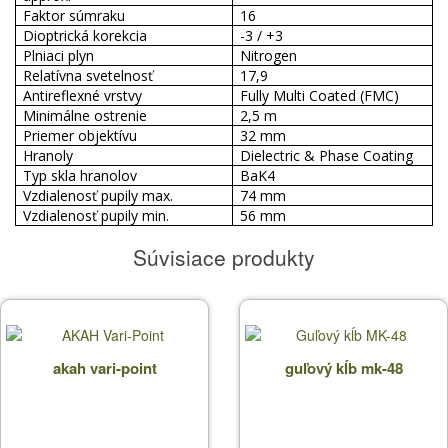
Faktor súmraku
16
Dioptrická korekcia
-3 / +3
Plniaci plyn
Nitrogen
Relatívna svetelnosť
17,9
Antireflexné vrstvy
Fully Multi Coated (FMC)
Minimálne ostrenie
2,5 m
Priemer objektívu
32 mm
Hranoly
Dielectric & Phase Coating
Typ skla hranolov
BaK4
Vzdialenosť pupily max.
74 mm
Vzdialenosť pupily min.
56 mm
Súvisiace produkty
akah vari-point
guľový kĺb mk-48