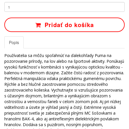
Pridať do košíka
Popis
Používatelia sa môžu spoľahnúť na ďalekohľady Puma na
pozorovanie prírody, na lov alebo na športové aktivity.
Ponúkajú
vysokú funkčnosť v kombinácii s vynikajúcou optickou kvalitou -
balenou v modernom dizajne.
Zažite čistú radosť z pozorovania.
Perfektná manipulácia vďaka praktickému gumenému povrchu.
Rýchle a bez hlučné zaostrovanie pomocou stredového
zaostrovacieho kolieska.
Vychutnajte si vzrušujúce pozorovania
s úžasným dojmom, brilantným a vynikajúcim obrazom s
ostrosťou a vernosťou farieb v celom zornom poli.
Aj pri nízkej
viditeľnosti a úsvite je výhľad jasný a čistý.
Extrémne vysoká
priepustnosť svetla je zabezpečená plnými MC šošovkami a
hranolmi BAK-4, ako aj antireflexným dielektrickým povlakom
hranolov.
Dodáva sa s puzdrom, nosným popruhom,