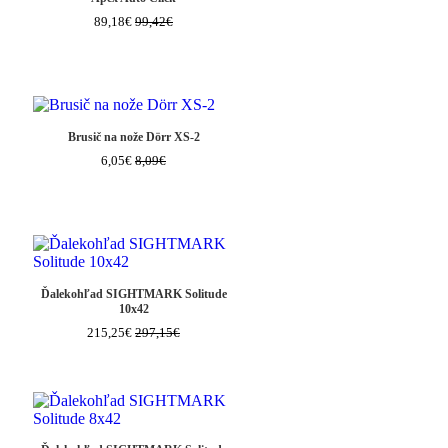
89,18€
99,42€
Brusič na nože Dörr XS-2
6,05€
8,09€
Ďalekohľad SIGHTMARK Solitude
10x42
215,25€
297,15€