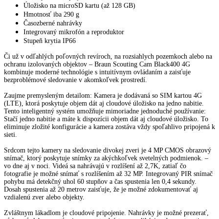
Úložisko na microSD kartu (až 128 GB)
Hmotnosť iba 290 g
Časozberné nahrávky
Integrovaný mikrofón a reproduktor
Stupeň krytia IP66
Či už v odľahlých poľovných revíroch, na rozsiahlych pozemkoch alebo na
ochranu izolovaných objektov – Braun Scouting Cam Black400 4G
kombinuje moderné technológie s intuitívnym ovládaním a zaisťuje
bezproblémové sledovanie v akomkoľvek prostredí.
Zaujme premysleným detailom: Kamera je dodávaná so SIM kartou 4G
(LTE), ktorá poskytuje objem dát aj cloudové úložisko na jedno nabitie.
Tento inteligentný systém umožňuje mimoriadne jednoduché používanie:
Stačí jedno nabitie a máte k dispozícii objem dát aj cloudové úložisko. To
eliminuje zložité konfigurácie a kamera zostáva vždy spoľahlivo pripojená k
sieti.
Srdcom tejto kamery na sledovanie divokej zveri je 4 MP CMOS obrazový
snímač, ktorý poskytuje snímky za akýchkoľvek svetelných podmienok.
–
vo dne aj v noci.
Videá sa nahrávajú v rozlíšení až 2,7K, zatiaľ čo
fotografie je možné snímať s rozlíšením až 32 MP.
Integrovaný PIR snímač
pohybu má detekčný uhol 60 stupňov a čas spustenia len 0,4 sekundy.
Dosah spustenia až 20 metrov zaisťuje, že je možné zdokumentovať aj
vzdialenú zver alebo objekty.
Zvláštnym lákadlom je cloudové pripojenie.
Nahrávky je možné prezerať,