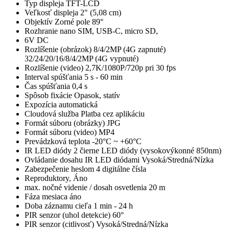
Typ displeja TFT-LCD
Veľkosť displeja 2" (5,08 cm)
Objektív Zorné pole 89°
Rozhranie nano SIM, USB-C, micro SD,
6V DC
Rozlíšenie (obrázok) 8/4/2MP (4G zapnuté)
32/24/20/16/8/4/2MP (4G vypnuté)
Rozlíšenie (video) 2,7K/1080P/720p pri 30 fps
Interval spúšťania 5 s - 60 min
Čas spúšťania 0,4 s
Spôsob fixácie Opasok, statív
Expozícia automatická
Cloudová služba Platba cez aplikáciu
Formát súboru (obrázky) JPG
Formát súboru (video) MP4
Prevádzková teplota -20°C ~ +60°C
IR LED diódy 2 čierne LED diódy (vysokovýkonné
850nm)
Ovládanie dosahu IR LED diódami Vysoká/Stredná/Nízka
Zabezpečenie heslom 4 digitálne čísla
Reproduktory, Áno
max.
nočné videnie / dosah osvetlenia 20 m
Fáza mesiaca áno
Doba záznamu cieľa 1 min - 24 h
PIR senzor (uhol detekcie) 60°
PIR senzor (citlivosť) Vysoká/Stredná/Nízka