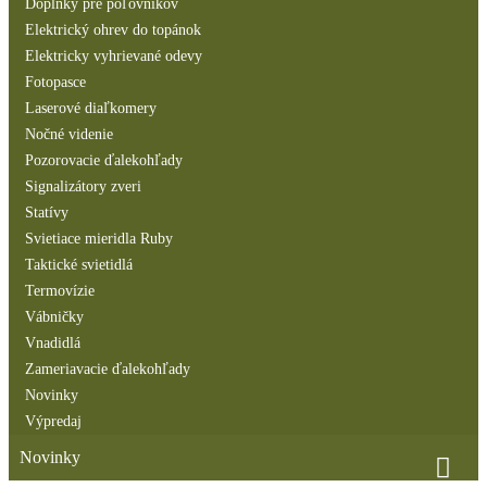
Doplnky pre poľovníkov
Elektrický ohrev do topánok
Elektricky vyhrievané odevy
Fotopasce
Laserové diaľkomery
Nočné videnie
Pozorovacie ďalekohľady
Signalizátory zveri
Statívy
Svietiace mieridla Ruby
Taktické svietidlá
Termovízie
Vábničky
Vnadidlá
Zameriavacie ďalekohľady
Novinky
Výpredaj
Novinky