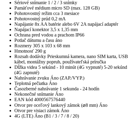
Sériové snímanie 1 / 2 / 3 snímky
Pamäťové médium micro SD (max. 128 GB)
Pohotovostný režim cca 3 mesiace
Pohotovostný prúd 0,2 mA
Napájanie 8x AA batérie alebo 6V 2A napájací adaptér
Napájací konektor 3,5 x 1,35 mm
Ochrana pred vodou a prachom IP66
Potlač dátumu a času áno
Rozmery 305 x 103 x 68 mm
Hmotnosť 290 g
Rozsah dodávky
Prieskumná kamera, nano SIM karta, USB
kábel, montážny popruh, používateľská príručka
Dĺžka videa 5 sekúnd - 10 minút (4G vypnuté) 5-20 sekúnd
(4G zapnuté)
Nahrávanie zvuku Áno (ZAP./VYP.)
Teplotná pečiatka Áno
Časozberné nahrávanie 1 sekunda - 24 hodín
Nekonečné snímanie Áno
EAN kód 4000567576440
Otvor pre oceľový lankový zámok (⌀8 mm) Áno
Otvor pre visiaci zámok Áno
4G (LTE) Áno (B1 / 3 / 7 / 8 / 20)