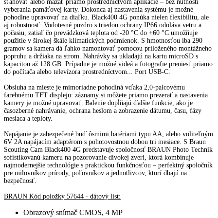
sťahovať alebo mazať priamo prostredníctvom aplikácie – bez nutnosti
vyberania pamäťovej karty.
Dokonca aj nastavenia systému je možné
pohodlne upravovať na diaľku.
Black400 4G ponúka nielen flexibilitu, ale
aj robustnosť: Vodotesné puzdro s triedou ochrany IP66 odoláva vetru a
počasiu, zatiaľ čo prevádzková teplota od -20 °C do +60 °C umožňuje
použitie v širokej škále klimatických podmienok.
S hmotnosťou iba 290
gramov sa kamera dá ľahko namontovať pomocou priloženého montážneho
popruhu a držiaka na strom.
Nahrávky sa ukladajú na kartu microSD s
kapacitou až 128 GB.
Prípadne je možné videá a fotografie preniesť priamo
do počítača alebo televízora prostredníctvom...
Port USB-C.
Obsluha na mieste je mimoriadne pohodlná vďaka 2,0-palcovému
farebnému TFT displeju: záznamy si môžete priamo prezerať a nastavenia
kamery je možné upravovať.
Balenie dopĺňajú ďalšie funkcie, ako je
časozberné nahrávanie, ochrana heslom a zobrazenie dátumu, času, fázy
mesiaca a teploty.
Napájanie je zabezpečené buď ôsmimi batériami typu AA, alebo voliteľným
6V 2A napájacím adaptérom s pohotovostnou dobou tri mesiace.
S Braun
Scouting Cam Black400 4G predstavuje spoločnosť BRAUN Photo Technik
sofistikovanú kameru na pozorovanie divokej zveri, ktorá kombinuje
najmodernejšie technológie s praktickou funkčnosťou – perfektný spoločník
pre milovníkov prírody, poľovníkov a jednotlivcov, ktorí dbajú na
bezpečnosť.
BRAUN Kód položky 57644 - dátový list:
Obrazový snímač CMOS, 4 MP