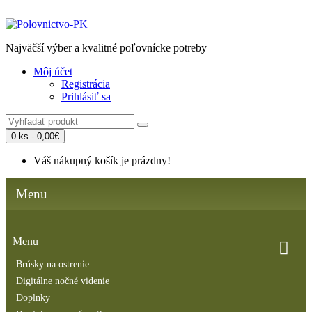
Najväčší výber a kvalitné poľovnícke potreby
Môj účet
Registrácia
Prihlásiť sa
0 ks - 0,00€
Váš nákupný košík je prázdny!
Menu
Menu
Brúsky na ostrenie
Digitálne nočné videnie
Doplnky