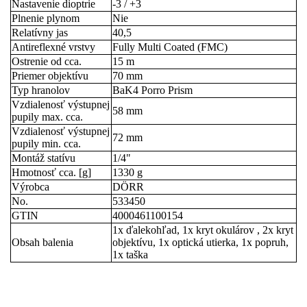
Nastavenie dioptrie
-3 / +3
Plnenie plynom
Nie
Relatívny jas
40,5
Antireflexné vrstvy
Fully Multi Coated (FMC)
Ostrenie od cca.
15 m
Priemer objektívu
70 mm
Typ hranolov
BaK4 Porro Prism
Vzdialenosť výstupnej
58 mm
pupily max. cca.
Vzdialenosť výstupnej
72 mm
pupily min. cca.
Montáž statívu
1/4"
Hmotnosť cca. [g]
1330 g
Výrobca
DÖRR
No.
533450
GTIN
4000461100154
1x ďalekohľad, 1x kryt okulárov , 2x kryt
Obsah balenia
objektívu, 1x optická utierka, 1x popruh,
1x taška