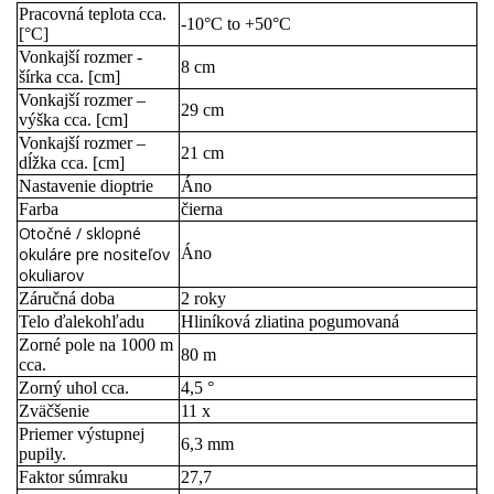
Pracovná teplota cca.
-10°C to +50°C
[°C]
Vonkajší rozmer -
8 cm
šírka cca. [cm]
Vonkajší rozmer –
29 cm
výška cca. [cm]
Vonkajší rozmer –
21 cm
dĺžka cca. [cm]
Nastavenie dioptrie
Áno
Farba
čierna
Otočné / sklopné
okuláre pre nositeľov
Áno
okuliarov
Záručná doba
2 roky
Telo ďalekohľadu
Hliníková zliatina pogumovaná
Zorné pole na 1000 m
80 m
cca.
Zorný uhol cca.
4,5 °
Zväčšenie
11 x
Priemer výstupnej
6,3 mm
pupily.
Faktor súmraku
27,7