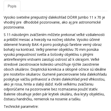
Popis
Vysoko svetelne priepustný ďalekohľad DÖRR Jumbo 11 x 70 je
vhodný pre dlhodobé pozorovanie, ako aj pre astronomické
pozorovania.
S 11-násobným zväčšením môžete prekonať veľké vzdialenosti
a priblížiť mesiac a hviezdy na nočnej oblohe. Vysoko účinné
sklenené hranoly BAK-4 porro poskytujú farebne verný obraz
bohatý na kontrast. Veľký priemer objektívu 70 mm ponúka
vysokú priepustnosť svetla a šošovky objektívu s plnými
antireflexnými vrstvami zaisťujú ostrosť až k okrajom. Veľké
stredové zaostrovacie koliesko umožňuje rýchle zaostrenie
oboch okulárov. Dioptrická korekcia a sklopné očnice sú ideálne
pre nositeľov okuliarov. Gumené pancierovanie tela ďalekohľadu
poskytuje väčšiu priľnavosť a chráni ďalekohľad pred vlhkosťou,
ako je rosa, hmla a slabý dážď. Kvôli veľkému zväčšeniu
odporúčame na pozorovanie bez rozmazania použiť statív.
Balenie obsahuje jeden pár krytiek okuláru, dva kryty objektívu,
čistiacu handričku, remienok na nosenie a tašku.
Technické parametre: