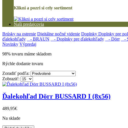
Klikni a pozri si cely sortiment
Naši predajcovia
Brúsky na ostrenie
Digitálne nočné videnie
Doplnky
Doplnky pre po
ďalekohľady
- BRAUN
- Doplnky pre ďalekohľady
- Dörr
- S
Novinky
Výpredaj
98% tovaru máme skladom
Rýchle dodanie tovaru
Zoradiť podľa:
Zobraziť:
Ďalekohľad Dörr BUSSARD I (8x56)
489,95€
Na sklade