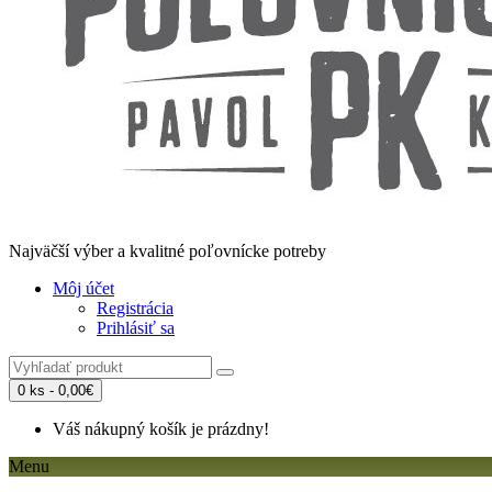
Najväčší výber a kvalitné poľovnícke potreby
Môj účet
Registrácia
Prihlásiť sa
0 ks - 0,00€
Váš nákupný košík je prázdny!
Menu