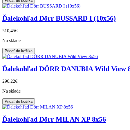
Pridať do košíka
Ďalekohľad Dörr BUSSARD I (10x56)
510,45€
Na sklade
Pridať do košíka
Ďalekohľad DÖRR DANUBIA Wild View 
296,22€
Na sklade
Pridať do košíka
Ďalekohľad Dörr MILAN XP 8x56