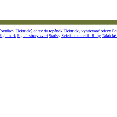
ľovníkov
Elektrický ohrev do topánok
Elektricky vyhrievané odevy
Fo
ightmark
Signalizátory zveri
Statívy
Svietiace mieridla Ruby
Taktické 