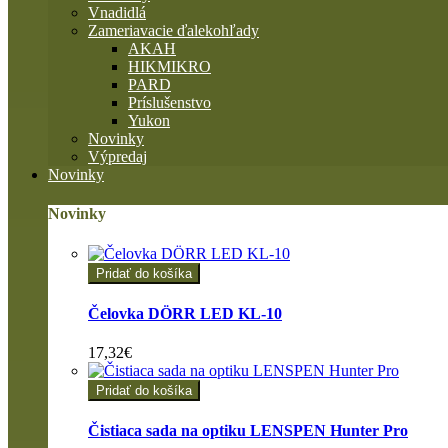
Vnadidlá
Zameriavacie ďalekohľady
AKAH
HIKMIKRO
PARD
Príslušenstvo
Yukon
Novinky
Výpredaj
Novinky
Novinky
Pridať do košíka
Čelovka DÖRR LED KL-10
17,32€
Pridať do košíka
Čistiaca sada na optiku LENSPEN Hunter Pro