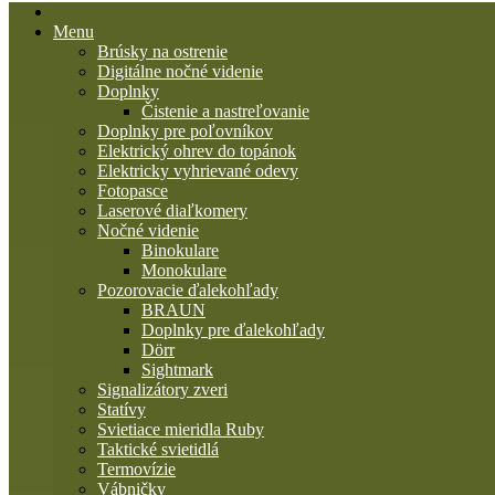
Menu
Brúsky na ostrenie
Digitálne nočné videnie
Doplnky
Čistenie a nastreľovanie
Doplnky pre poľovníkov
Elektrický ohrev do topánok
Elektricky vyhrievané odevy
Fotopasce
Laserové diaľkomery
Nočné videnie
Binokulare
Monokulare
Pozorovacie ďalekohľady
BRAUN
Doplnky pre ďalekohľady
Dörr
Sightmark
Signalizátory zveri
Statívy
Svietiace mieridla Ruby
Taktické svietidlá
Termovízie
Vábničky