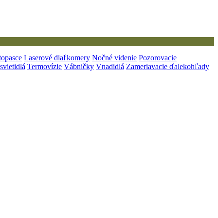
topasce
Laserové diaľkomery
Nočné videnie
Pozorovacie
svietidlá
Termovízie
Vábničky
Vnadidlá
Zameriavacie ďalekohľady