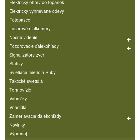
Elektrický ohrev do topánok
Elektricky vyhrievané odevy
Fotopasce
Laserové diaľkomery
Nočné videnie
Pozorovacie ďalekohľady
Signalizátory zveri
Statívy
Svietiace mieridla Ruby
Taktické svietidlá
Termovízie
Vábničky
Vnadidlá
Zameriavacie ďalekohľady
Novinky
Výpredaj