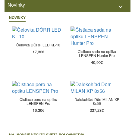
Novinky
NOVINKY
Čelovka DÖRR LED KL-10
17,32€
Čistiaca sada na optiku
LENSPEN Hunter Pro
40,90€
Čistiace pero na optiku
Ďalekohľad Dörr MILAN XP
LENSPEN Pro
8x56
16,30€
337,23€
NAJNOVŠIE VECI ZO SVETA POLOVNICTVA