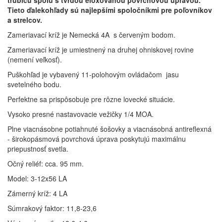
trubicu spolu s tvrdou eloxovanou povrchovou úpravou.
Tieto ďalekohľady sú najlepšími spoločníkmi pre poľovníkov
a strelcov.
Zameriavací kríž je Nemecká 4A s červeným bodom.
Zameriavací kríž je umiestnený na druhej
ohniskovej rovine
(nemení veľkosť).
Puškohľad je vybavený 11-polohovým ovládačom jasu
svetelného bodu.
Perfektne sa prispôsobuje pre rôzne lovecké situácie.
Vysoko presné nastavovacie vežičky 1/4 MOA.
Plne viacnásobne potiahnuté šošovky a viacnásobná antireflexná
- širokopásmová povrchová úprava poskytujú maximálnu
priepustnosť svetla.
Očný reliéf: cca.
95 mm.
Model: 3-12x56 LA
Zámerný kríž: 4 LA
Súmrakový faktor: 11,8-23,6