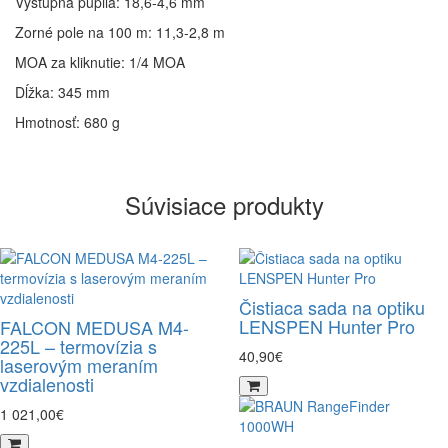
Výstupná pupila: 18,6-4,6 mm
Zorné pole na 100 m: 11,3-2,8 m
MOA za kliknutie: 1/4 MOA
Dĺžka: 345 mm
Hmotnosť: 680 g
Súvisiace produkty
Čistiaca sada na optiku
LENSPEN Hunter Pro
FALCON MEDUSA M4-
225L – termovízia s
40,90€
laserovým meraním
vzdialenosti
1 021,00€