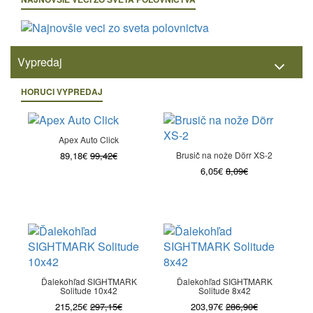
Vypredaj
HORUCI VYPREDAJ
Apex Auto Click
89,18€
99,42€
Brusič na nože Dörr XS-2
6,05€
8,09€
Ďalekohľad SIGHTMARK
Ďalekohľad SIGHTMARK
Solitude 10x42
Solitude 8x42
215,25€
297,15€
203,97€
286,90€